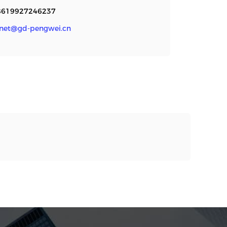
8619927246237
anet@gd-pengwei.cn