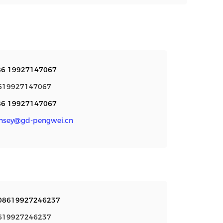
86 19927147067
619927147067
86 19927147067
ynsey@gd-pengwei.cn
08619927246237
619927246237