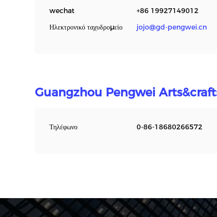
wechat
+86 19927149012
Ηλεκτρονικό ταχυδρομείο
jojo@gd-pengwei.cn
Guangzhou Pengwei Arts&craft
Τηλέφωνο
0-86-18680266572