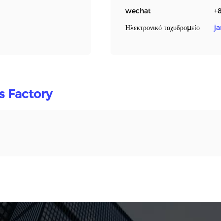
wechat
+
Ηλεκτρονικό ταχυδρομείο
j
s Factory