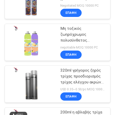
SITEMAP
γιορτινή γιορτή
Negotiated MOQ:10000 PC
γενέθλια πάρτι
ΕΠΑΦΉ
68
ΠΟΛΙΤΙΚΉ
Τεχνητός
Μη τοξικός
ΑΠΟΡΡΉΤΟΥ
ζωηρόχρωμος
ψεκασμός χιονιού
πολυσύνθετος
ψεκασμού αφρού
negotiable MOQ:10000 PC
λουτρών λευκοσιδήρου
ΕΠΑΦΉ
για τα παιδιά
320ml γρήγορος ξηρός
67
τρίχας προσδιορισμός
ανόητος ψεκασμός
τρίχας ελέγχου ακρών
ψεκασμού μακράς
USD 0.35~0.50/pc MOQ:10000pcs
σειράς
διαρκείας
ΕΠΑΦΉ
200ml η αβλαβής τρίχα