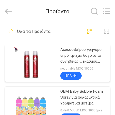
Peng
Wei
Fine
Προϊόντα
Chemical
Co.,Limited.
All
Rights
ΑΡΧΙΚΉ
Reserved.
57
Όλα τα Προϊόντα
ΣΕΛΊΔΑ
Ψεκασμοί
χρώματος τρίχας
Λευκοσιδήρου γρήγορο
ΠΡΟΪΌΝΤΑ
ξηρό τρίχας λογότυπο
συνήθειας ψεκασμού
ΒΊΝΤΕΟ
εκμετάλλευσης τρίχας
negotiable MOQ:10000
λήξης ψεκασμού αόρατο
ΕΠΑΦΉ
46
ΣΧΕΤΙΚΆ
Γρήγορος ξηρός
OEM Baby Bubble Foam
ΜΕ
Spray για χαλαρωτικά
ΕΜΆΣ
ψεκασμός τρίχας
χρωματικά μοτίβα
0.49-0.55USD MOQ:10000pcs