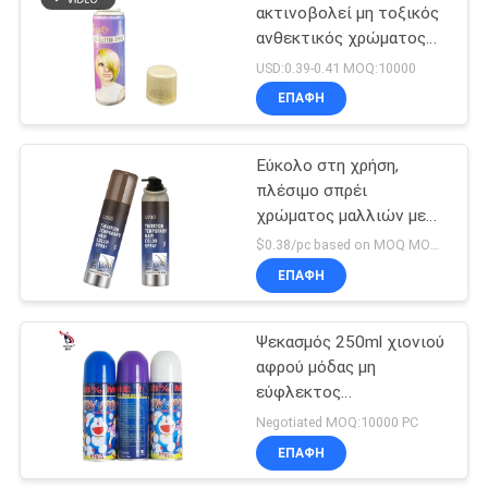
ακτινοβολεί μη τοξικός
ανθεκτικός χρώματος
16
ψεκασμού χρυσός
USD:0.39-0.41 MOQ:10000
Τεχνητό χιόνι
ΕΠΑΦΉ
ψεκασμού
Εύκολο στη χρήση,
πλέσιμο σπρέι
χρώματος μαλλιών με
προσαρμοσμένο άρωμα
$0.38/pc based on MOQ MOQ:10000pcs
SEDEX
ΕΠΑΦΉ
10
Ψεκασμός
Ψεκασμός 250ml χιονιού
αφρού μόδας μη
κιμωλίας γκράφιτι
εύφλεκτος
ζωηρόχρωμος για τα
Negotiated MOQ:10000 PC
γενέθλια
ΕΠΑΦΉ