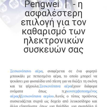
Pengwei 丨 - η
ΓΎΡΟΣ
ασφαλέστερη
ΕΡΓΟΣΤΑΣΊΩΝ
επιλογή για τον
ΠΟΙΟΤΙΚΌΣ
καθαρισμό των
ΈΛΕΓΧΟΣ
ηλεκτρονικών
συσκευών σας
ΕΠΑΦΉ
ΝΈΑ
Ξεσκονόπανο αέρα
, αναφέρεται σε ένα φορητό
μπουκάλι με πεπιεσμένο αέρα, το οποίο μπορεί να
ΌΛΕΣ
ψεκάσει μια φυσαλίδα υπό πίεση για να διώξει τη σκόνη
και τα ψίχουλα.
Ξεσκονόπανα αέρα
έχουν διάφορα
ΟΙ
ονόματα όπως π.χ
κονσερβοποιημένος
ΠΕΡΙΠΤΏΣΕΙΣ
αέρας
ή
ξεσκονόπανα αερίου
.Αυτός ο τύπος προϊόντος
συσκευάζεται συχνά ως δοχείο από λευκοσίδηρο και
άλλα εξαρτήματα, όπως μια βαλβίδα, μια σκανδάλη ή