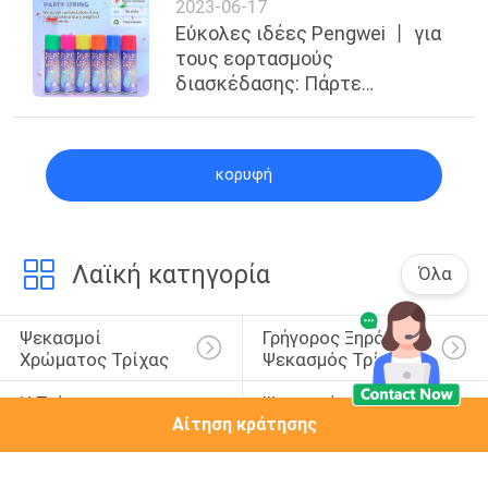
2023-06-17
Εύκολες ιδέες Pengwei 丨 για
τους εορτασμούς
διασκέδασης: Πάρτε
εορταστικός με τον ανόητο
ψεκασμό σειράς
κορυφή
Λαϊκή κατηγορία
Όλα
Ψεκασμοί 
Γρήγορος Ξηρός 
Χρώματος Τρίχας
Ψεκασμός Τρίχας
Η Τρίχα 
Ψεκασμός Αφρού 
Αίτηση κράτησης
Ακτινοβολεί 
Λουτρών
Ψεκασμός
Τεχνητός 
Ανόητος Ψεκασμός 