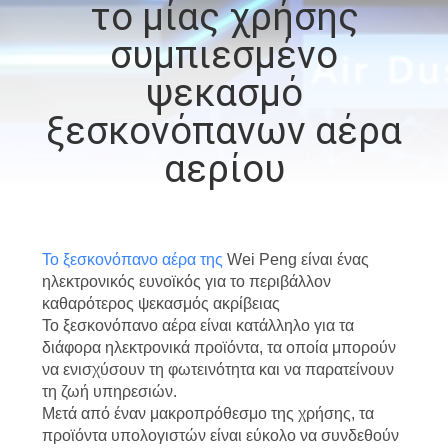
το μίας χρήσης
ΓΎΡΟΣ
συμπιεσμένο
ΕΡΓΟΣΤΑΣΊΩΝ
ψεκασμό
ΠΟΙΟΤΙΚΌΣ
ξεσκονόπανων αέρα
ΈΛΕΓΧΟΣ
αερίου
ΕΠΑΦΉ
Το ξεσκονόπανο αέρα της
Wei Peng είναι ένας
ΝΈΑ
ηλεκτρονικός ευνοϊκός για το περιβάλλον
καθαρότερος ψεκασμός ακρίβειας
Το ξεσκονόπανο αέρα είναι κατάλληλο για τα
ΌΛΕΣ
διάφορα ηλεκτρονικά προϊόντα, τα οποία μπορούν
ΟΙ
να ενισχύσουν τη φωτεινότητα και να παρατείνουν
τη ζωή υπηρεσιών.
ΠΕΡΙΠΤΏΣΕΙΣ
Μετά από έναν μακροπρόθεσμο της χρήσης, τα
προϊόντα υπολογιστών είναι εύκολο να συνδεθούν