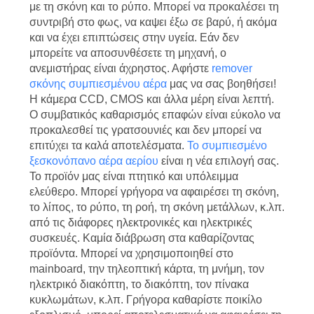
με τη σκόνη και το ρύπο. Μπορεί να προκαλέσει τη
SITEMAP
συντριβή στο φως, να καψει έξω σε βαρύ, ή ακόμα
και να έχει επιπτώσεις στην υγεία. Εάν δεν
μπορείτε να αποσυνθέσετε τη μηχανή, ο
ΠΟΛΙΤΙΚΉ
ανεμιστήρας είναι άχρηστος. Αφήστε
remover
ΑΠΟΡΡΉΤΟΥ
σκόνης συμπιεσμένου αέρα
μας να σας βοηθήσει!
Η κάμερα CCD, CMOS και άλλα μέρη είναι λεπτή.
Ο συμβατικός καθαρισμός επαφών είναι εύκολο να
προκαλεσθεί τις γρατσουνιές και δεν μπορεί να
επιτύχει τα καλά αποτελέσματα.
Το συμπιεσμένο
ξεσκονόπανο αέρα αερίου
είναι η νέα επιλογή σας.
Το προϊόν μας είναι πτητικό και υπόλειμμα
ελεύθερο. Μπορεί γρήγορα να αφαιρέσει τη σκόνη,
το λίπος, το ρύπο, τη ροή, τη σκόνη μετάλλων, κ.λπ.
από τις διάφορες ηλεκτρονικές και ηλεκτρικές
συσκευές. Καμία διάβρωση στα καθαρίζοντας
προϊόντα. Μπορεί να χρησιμοποιηθεί στο
mainboard, την τηλεοπτική κάρτα, τη μνήμη, τον
ηλεκτρικό διακόπτη, το διακόπτη, τον πίνακα
κυκλωμάτων, κ.λπ. Γρήγορα καθαρίστε ποικίλο