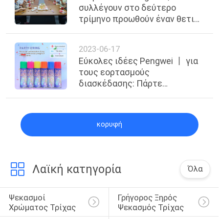
συλλέγουν στο δεύτερο
τρίμηνο προωθούν έναν θετικό
πολιτισμό εργασίας
2023-06-17
Εύκολες ιδέες Pengwei 丨 για
τους εορτασμούς
διασκέδασης: Πάρτε
εορταστικός με τον ανόητο
ψεκασμό σειράς
κορυφή
Λαϊκή κατηγορία
Όλα
Ψεκασμοί 
Γρήγορος Ξηρός 
Χρώματος Τρίχας
Ψεκασμός Τρίχας