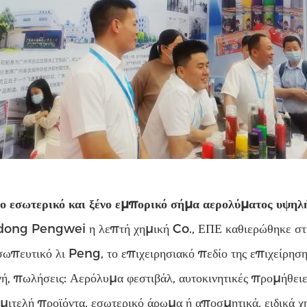
το εσωτερικό και ξένο εμπορικό σήμα αερολύματος υψηλή
ng Pengwei η λεπτή χημική Co., ΕΠΕ καθιερώθηκε στι
ωπευτικό λι Peng, το επιχειρησιακό πεδίο της επιχείρησης
, πωλήσεις: Αερόλυμα φεστιβάλ, αυτοκινητικές προμήθειε
μιτελή προϊόντα, εσωτερικό άρωμα ή αποσμητικά, ειδικά χη