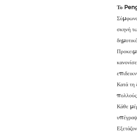
Το Peng
Σύμφωνα 
σκηνή τω
δημοτικό
Προκειμ
κανονίσε
επιδεικν
Κατά τη
πολλούς 
Κάθε μέρ
υπέγραψα
Εξετάζον