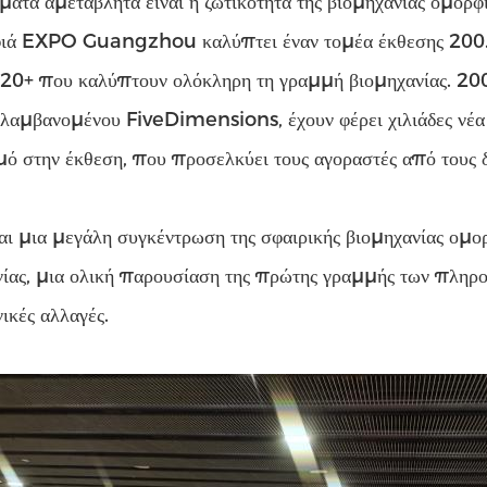
ατα αμετάβλητα είναι η ζωτικότητα της βιομηχανίας ομορφι
ιά EXPO Guangzhou καλύπτει έναν τομέα έκθεσης 200.0
20+ που καλύπτουν ολόκληρη τη γραμμή βιομηχανίας. 2000+
λαμβανομένου FiveDimensions, έχουν φέρει χιλιάδες νέα 
ό στην έκθεση, που προσελκύει τους αγοραστές από τους δι
αι μια μεγάλη συγκέντρωση της σφαιρικής βιομηχανίας ομορ
ίας, μια ολική παρουσίαση της πρώτης γραμμής των πληρο
ικές αλλαγές.