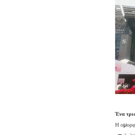
Ένα τρι
Η ομορφι