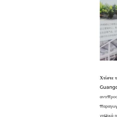
Χτίστε 
Guangdo
αντιπροσ
παραγωγή
χημικά η