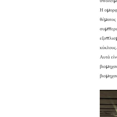
υπολείμμ
Η ομορφ
θέματος 
συμπερι
εξοπλισμ
κύκλους.
Αυτά είν
βιομηχαν
βιομηχαν