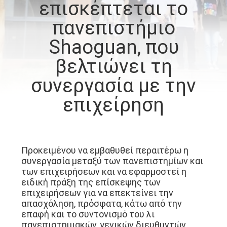
επισκέπτεται το
ΓΎΡΟΣ
πανεπιστήμιο
ΕΡΓΟΣΤΑΣΊΩΝ
Shaoguan, που
ΠΟΙΟΤΙΚΌΣ
βελτιώνει τη
ΈΛΕΓΧΟΣ
συνεργασία με την
επιχείρηση
ΕΠΑΦΉ
ΝΈΑ
Προκειμένου να εμβαθυθεί περαιτέρω η
συνεργασία μεταξύ των πανεπιστημίων και
ΌΛΕΣ
των επιχειρήσεων και να εφαρμοστεί η
ειδική πράξη της επίσκεψης των
ΟΙ
επιχειρήσεων για να επεκτείνει την
ΠΕΡΙΠΤΏΣΕΙΣ
απασχόληση, πρόσφατα, κάτω από την
επαφή και το συντονισμό του λι
πανεπιστημιακών, γενικών διευθυντών