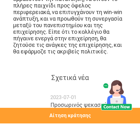
προγράμματος μολυβδούχα δύο mannagers
μας για να επισκεφτεί το σχολικό
εργαστήριο και το σχολικό περιβάλλον.
Στο τέλος της επίσκεψης, η κα Mo
αναγνώρισε ιδιαίτερα την επιχείρηση και ο
κ. Li εξέφρασε ειλικρινή του χάρι στα μέλη
ομάδας και τον κ. Mo προγράμματος.
Ήλπισε ότι οι δύο πλευρές θα συνέχιζαν να
εμβαθύνουν την κατανόηση, να δίνουν το
πλήρες παιχνίδι προς όφελος
περιφερειακά, να επιτυγχάνουν τη win-win
ανάπτυξη, και να προωθούν τη συνεργασία
μεταξύ του πανεπιστημίου και της
επιχείρησης. Είπε ότι το κολλέγιο θα
πήγαινε ενεργά στην επιχείρηση, θα
ζητούσε τις ανάγκες της επιχείρησης, και
Αίτηση κράτησης
θα εφάρμοζε τις ακριβείς πολιτικές.