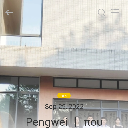
Peng
Wei
Fine
Chemical
Co.,Limited.
All
Rights
ΑΡΧΙΚΉ
Reserved.
ΣΕΛΊΔΑ
ΠΡΟΪΌΝΤΑ
ΒΊΝΤΕΟ
ΣΧΕΤΙΚΆ
NEWS
ΜΕ
Sep 29, 2022
ΕΜΆΣ
Pengwei 丨 που