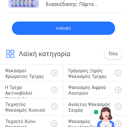
διασκέδασης: Πάρτε
εορταστικός με τον ανόητο
ψεκασμό σειράς
κορυφή
Λαϊκή κατηγορία
Όλα
Ψεκασμοί 
Γρήγορος Ξηρός 
Χρώματος Τρίχας
Ψεκασμός Τρίχας
Η Τρίχα 
Ψεκασμός Αφρού 
Ακτινοβολεί 
Λουτρών
Ψεκασμός
Τεχνητός 
Ανόητος Ψεκασμός 
Ψεκασμός Χιονιού
Σειράς
Τεχνητό Χιόνι 
Ψεκασμός 
Ψεκασμού
Κιμωλίας Γκράφιτι