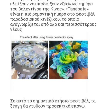
ελπίζουν να υποδείξουν «Qixi» ως «ημέρα
SITEMAP
του βαλεντίνου της Κίνας». «Tanabata»
είναι η πιό ρομαντική ημέρα στο φεστιβάλ
παραδοσιακού κινέζικου, το οποίο
ΠΟΛΙΤΙΚΉ
αναγνωρίζεται από όλο και περισσότερους
ΑΠΟΡΡΉΤΟΥ
νέους!
Σε αυτό το σημαντικό ετήσιο φεστιβάλ, τα
ζεύγη θα ντυθούν προσεκτικά επάνω.