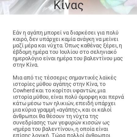
Κίνας
ΓΎΡΟΣ
ΕΡΓΟΣΤΑΣΊΩΝ
Εάν η αγάπη μπορεί να διαρκέσει για πολύ
ΠΟΙΟΤΙΚΌΣ
καιρό, δεν υπάρχει καμία ανάγκη να μείνει
ΈΛΕΓΧΟΣ
μαζί μέρα και νύχτα. Όπως καθένας ξέρει, η
έβδομη ημέρα του Ιουλίου στο σεληνιακό
ημερολόγιο είναι ημέρα του βαλεντίνου μας
ΕΠΑΦΉ
στην Κίνα.
Μια από τις τέσσερις σημαντικές λαϊκές
ΝΈΑ
ιστορίες μύθου αγάπης στην Κίνα, το
Cowherd και το κορίτσι υφαντών, μια
ιστορία μύθου, είναι πολύ όμορφη και περνά
ΌΛΕΣ
κάτω μέσω των ηλικιών, επειδή υπάρχει
μια κύρια γραμμή «αγάπης», και οι καλοί
ΟΙ
άνθρωποι θα θέσουν τη νύχτα της
συνεδρίασης των γεφυρών κισσών ως
ΠΕΡΙΠΤΏΣΕΙΣ
«ημέρα του βαλεντίνου», η οποία είναι
επίσης λογική. Τώρα πολλοί άνθρωποι