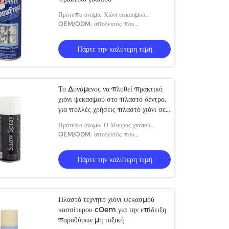
Πρότυπο όνομα: Χιόνι ψεκασμού
κρυστάλλου πάγου Santa Decoraton
OEM/ODM: αποδεκτός που
προσαρμόζεται
Πάρτε την καλύτερη τιμή
Το Δυνάμενος να πλυθεί πρακτικό
χιόνι ψεκασμού στο πλαστό δέντρο,
για πολλές χρήσεις πλαστό χιόνι σε
έναν ψεκασμό μπορεί
Πρότυπο όνομα: Ο Μαύρος χιονιού
ψεκασμού κόμματος μπορεί
OEM/ODM: αποδεκτός που
προσαρμόζεται
Πάρτε την καλύτερη τιμή
Πλαστό τεχνητό χιόνι ψεκασμού
κασσίτερου cOem για την επίδειξη
παραθύρων μη τοξική