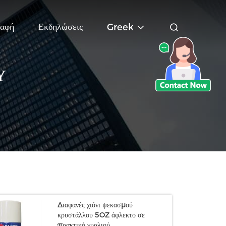
αφή
Εκδηλώσεις
Greek
Ύ
Διαφανές χιόνι ψεκασμού
κρυστάλλου 5OZ άφλεκτο σε
πρακτικό γυαλιού