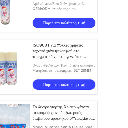
Αριθμό μοντέλου: Χιόνι ψεκασμού
χειμερινών χωρών των θαυμάτων
OEM/ODM: αποδεκτός που
προσαρμόζεται
Πάρτε την καλύτερη τιμή
ISO9001 για πολλές χρήσεις
τεχνητό χιόνι ψεκασμού στο
πραγματικό χριστουγεννιάτικο
δέντρο μη τοξικό
Όνομα προϊόντων: Τεχνητό χιόνι ψεκασμού
χιονανθρώπων
Μπορέστε να ταξινομήσετε: 52*128MM
Πάρτε την καλύτερη τιμή
Το δέντρο γιορτής Χριστουγέννων
ψεκασμού χιονιού εξωτερικής
διαμέτρου αρσενηκού σπειρώματος
Santa διακλαδίζεται διακόσμηση
Model Number: Santa Clause Spray