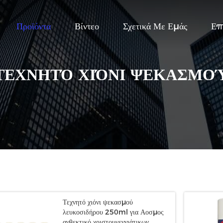
Προϊόντα
Βίντεο
Σχετικά Με Εμάς
Επ
ΤΕΧΝΗΤΌ ΧΙΌΝΙ ΨΕΚΑΣΜΟ
Τεχνητό χιόνι ψεκασμού
λευκοσιδήρου 250ml για Αοσμος
ανθεκτικό χριστουγεννιάτικων