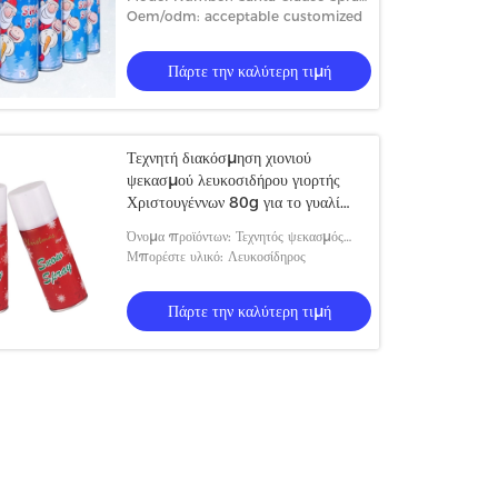
καθρεφτών παραθύρων γυαλιού
Snow
Oem/odm: acceptable customized
στεφανιών
Πάρτε την καλύτερη τιμή
Τεχνητή διακόσμηση χιονιού
ψεκασμού λευκοσιδήρου γιορτής
Χριστουγέννων 80g για το γυαλί
παραθύρων
Όνομα προϊόντων: Τεχνητός ψεκασμός
χιονιού διακοσμήσεων για το γυαλί
Μπορέστε υλικό: Λευκοσίδηρος
παραθύρων
Πάρτε την καλύτερη τιμή