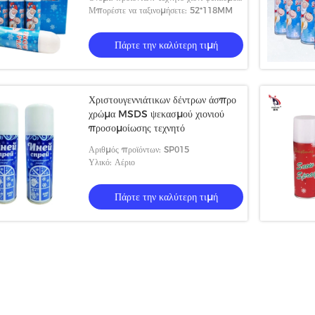
Santa
Μπορέστε να ταξινομήσετε: 52*118MM
Πάρτε την καλύτερη τιμή
κασμός χιονιού
Πολυσύνθετο τεχνητό χιόνι ψεκασμού για
α τη διακόσμηση του
μη τοξικό αβλαβή παραθύρων
υ δέντρου και των
Χριστουγεννιάτικων δέντρων άσπρο
ην καλύτερη τιμή
Πάρτε την καλύτερη τιμή
*118MM
χρώμα MSDS ψεκασμού χιονιού
προσομοίωσης τεχνητό
Αριθμός προϊόντων: SP015
Υλικό: Αέριο
Πάρτε την καλύτερη τιμή