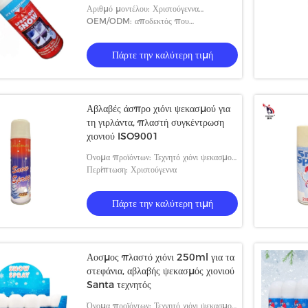
Αριθμό μοντέλου: Χριστούγεννα
ψεκασμός-στο χιόνι
OEM/ODM: αποδεκτός που
προσαρμόζεται
Πάρτε την καλύτερη τιμή
Αβλαβές άσπρο χιόνι ψεκασμού για
τη γιρλάντα, πλαστή συγκέντρωση
χιονιού ISO9001
Όνομα προϊόντων: Τεχνητό χιόνι ψεκασμού
με τα διάτρητα
Περίπτωση: Χριστούγεννα
Πάρτε την καλύτερη τιμή
Αοσμος πλαστό χιόνι 250ml για τα
στεφάνια, αβλαβής ψεκασμός χιονιού
Santa τεχνητός
Όνομα προϊόντων: Τεχνητό χιόνι ψεκασμού