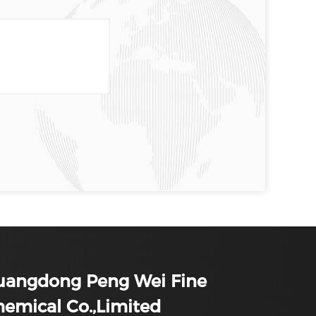
uangdong Peng Wei Fine
emical Co.,Limited