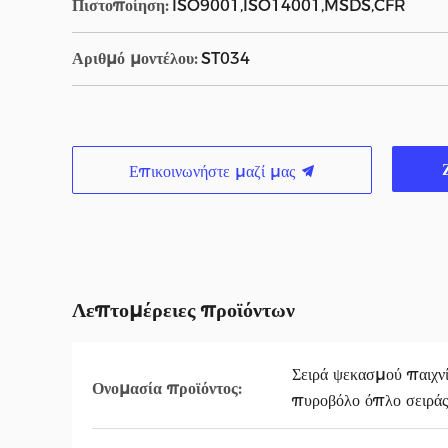
Πιστοποίηση:
ISO9001,ISO14001,MSDS,CFR
Αριθμό μοντέλου:
ST034
Επικοινωνήστε μαζί μας
Λεπτομέρειες προϊόντων
Σειρά ψεκασμού παιχν
Ονομασία προϊόντος:
πυροβόλο όπλο σειρά