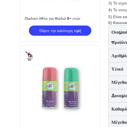
3) Το σχο
4) Το στοιχ
5) Είναι 
Παιδικό όπλο για παιδιά 8+ ετών
6) Κανονι
Πάρτε την καλύτερη τιμή
Ονομασ
προϊόν
Αριθμό
Υλικό
Μέγεθος
Δυναμι
Καθαρό
Μέγεθο