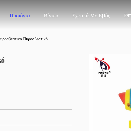
Προϊόντα
Βίντεο
Σχετικά Με Εμάς
Επ
υροσβεστικό Πυροσβεστικό
κό