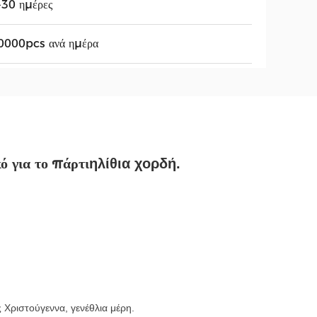
-30 ημέρες
0000pcs ανά ημέρα
ό για το πάρτι
ηλίθια χορδή.
 Χριστούγεννα, γενέθλια μέρη.