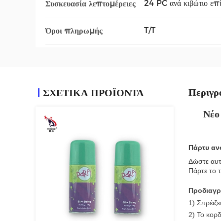
24 PC ανά κιβώτιο επί
Συσκευασία λεπτομέρειες
T/T
Όροι πληρωμής
Περιγρ
ΣΧΕΤΙΚΑ ΠΡΟΪΟΝΤΑ
Νέο
Πάρτυ αν
Δώστε αυτό
Πάρτε το τ
Προδιαγρ
1) Σπρέιζε
2) Το κορ