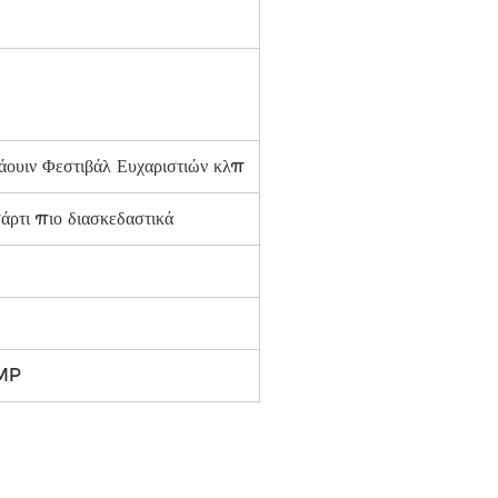
άουιν Φεστιβάλ Ευχαριστιών κλπ
ρτι πιο διασκεδαστικά
MP