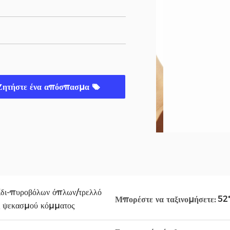
Ζητήστε ένα απόσπασμα
ίδι-πυροβόλων όπλων/τρελλό
52
Μπορέστε να ταξινομήσετε:
ς ψεκασμού κόμματος