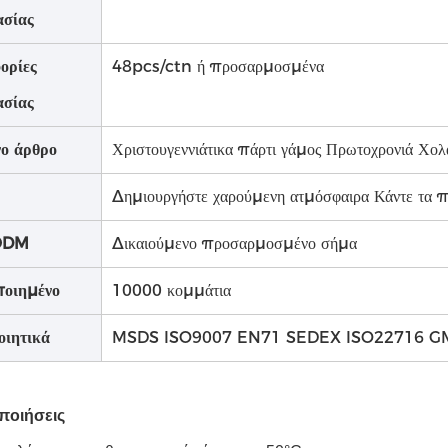
ασίας
ορίες
48pcs/ctn ή προσαρμοσμένα
ασίας
ο άρθρο
Χριστουγεννιάτικα πάρτι γάμος Πρωτοχρονιά Χολ
Δημιουργήστε χαρούμενη ατμόσφαιρα Κάντε τα πά
ODM
Δικαιούμενο προσαρμοσμένο σήμα
οιημένο
10000 κομμάτια
οιητικά
MSDS ISO9007 EN71 SEDEX ISO22716 G
ποιήσεις