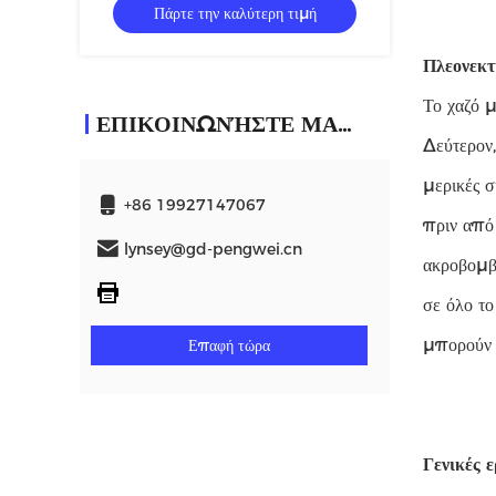
Πάρτε την καλύτερη τιμή
Πλεονεκ
Το χαζό μ
ΕΠΙΚΟΙΝΩΝΉΣΤΕ ΜΑΖΊ ΜΑΣ
Δεύτερον,
μερικές 
+86 19927147067
πριν από
lynsey@gd-pengwei.cn
ακροβομβ
σε όλο το
μπορούν 
Επαφή τώρα
Γενικές 