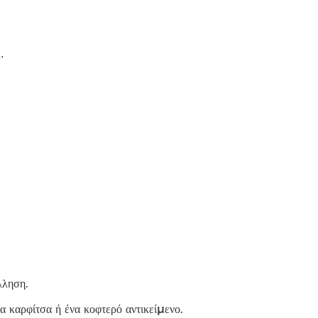
.
λληση.
α καρφίτσα ή ένα κοφτερό αντικείμενο.