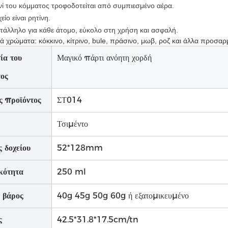
ινί του κόμματος τροφοδοτείται από συμπιεσμένο αέρα.
είο είναι ρητίνη.
κατάλληλο για κάθε άτομο, εύκολο στη χρήση και ασφαλή.
κά χρώματα: κόκκινο, κίτρινο, bule, πράσινο, μωβ, ροζ και άλλα προσα
ία του
Μαγικό πάρτι ανόητη χορδή
τος
ς προϊόντος
ΣΤ014
Τσιμέντο
 δοχείου
52*128mm
κότητα
250 ml
 βάρος
40g 45g 50g 60g ή εξατομικευμένο
ς
42.5*31.8*17.5cm/tn