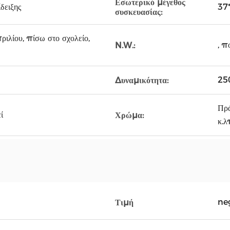
Εσωτερικό μέγεθος
δειξης
37
συσκευασίας:
ιλίου, πίσω στο σχολείο,
, π
N.W.:
25
Δυναμικότητα:
Πρά
ί
Χρώμα:
κ.λ
ne
Τιμή