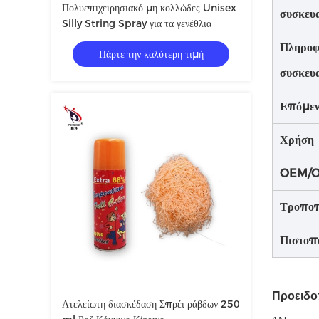
Πολυεπιχειρησιακό μη κολλώδες Unisex
συσκευ
Silly String Spray για τα γενέθλια
Πληροφ
Πάρτε την καλύτερη τιμή
συσκευ
Επόμεν
Χρήση
OEM/
Τροποπ
Πιστοπ
Προειδο
Ατελείωτη διασκέδαση Σπρέι ράβδων 250