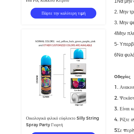
ml Ροζ Κόκκινο Κίτρινο
1Να μην 
2. Μην τρ
Πάρτε την καλύτερη τιμή
3. Μην ψ
4Μην πλη
5- Υπερβ
6Να φυλά
Οδηγίες
1. Ανακιν
2. Ψεκάστ
3. Είναι 
Οικολογικά φιλικό εύφλεκτο Silly String
4. Ρίξτε
Spray Party Γιορτή
5Σε περίπ