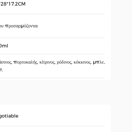
*28*17.2CM
ου προσαρμόζονται
0ml
σινος, πορτοκαλής, κίτρινος, ρόδινος, κόκκινος, μπλε,
π.
gotiable